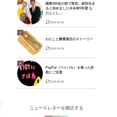
3
聴衆400名の前で宣言。絶対生き
ると決めました＠令和5年度 な
だふくし...
2024.04.20
4
わたしと酵素風呂のストーリー
2023.04.28
5
PayPal（ペイパル）を装った詐
欺にご注意
2025.09.05
ニュースレターを購読する