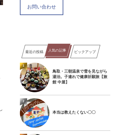
お問い合わせ
し
っ
人気の記事
最近の投稿
ピックアップ
1
鳥取・三朝温泉で雪を見ながら
湯治。子連れで健康祈願旅【旅
な
館 中屋】
2
し
本当は教えたくない〇〇