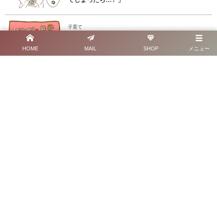
子育て
ひろみの日常1コマ漫画劇場
HOME
MAIL
SHOP
メニュー
手放したあとに気づいたこと──モヤモヤが宝物になるまで。aikoのアルバ
ムと、わたしのワクワク
嬉しい気持ちは絵にしたくなる。お花と、伯母のこと