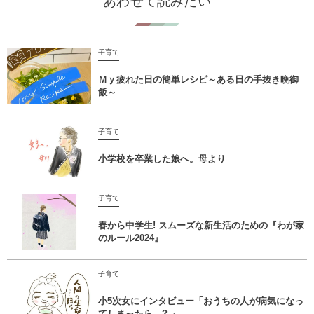
あわせて読みたい
子育て
Ｍｙ疲れた日の簡単レシピ～ある日の手抜き晩御
飯～
子育て
小学校を卒業した娘へ。母より
子育て
春から中学生! スムーズな新生活のための『わが家
のルール2024』
子育て
小5次女にインタビュー「おうちの人が病気になっ
てしまったら…? 」