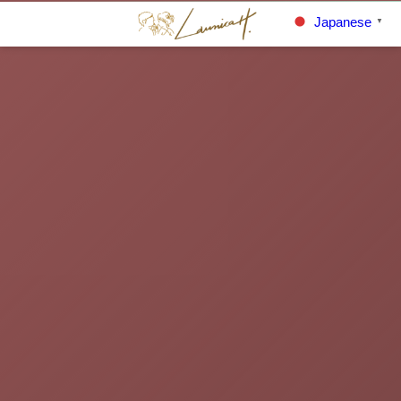
Japanese
▼