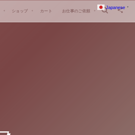
Japanese
▼
G
ショップ
SHOP
カート
CART
お仕事のご依頼
CONTACT