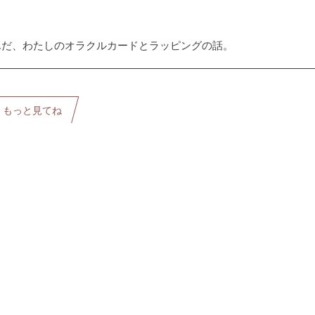
んだ、わたしのオラクルカードとラッピングの話。
もっと見てね
カート
プライバシーポリシー
特定商取引法に基づく記載
メ