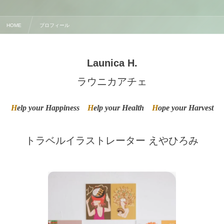
HOME
プロフィール
Launica H.
ラウニカアチェ
H
elp your Happiness
H
elp your Health
H
ope your
H
arvest
トラベルイラストレーター えやひろみ