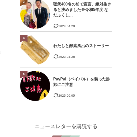
3
聴衆400名の前で宣言。絶対生き
ると決めました＠令和5年度 な
だふくし...
2024.04.20
4
に
わたしと酵素風呂のストーリー
が
2023.04.28
5
PayPal（ペイパル）を装った詐
欺にご注意
2025.09.05
ニュースレターを購読する