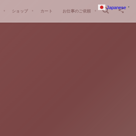
Japanese
▼
G
ショップ
SHOP
カート
CART
お仕事のご依頼
CONTACT