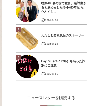
3
聴衆400名の前で宣言。絶対生き
ると決めました＠令和5年度 な
だふくし...
2024.04.20
4
わたしと酵素風呂のストーリー
2023.04.28
5
PayPal（ペイパル）を装った詐
欺にご注意
2025.09.05
ニュースレターを購読する