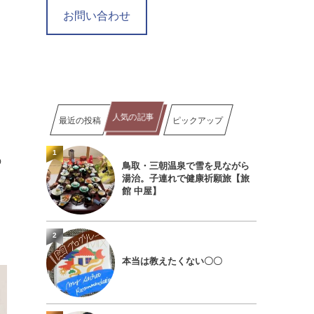
お問い合わせ
人気の記事
最近の投稿
ピックアップ
1
の
鳥取・三朝温泉で雪を見ながら
湯治。子連れで健康祈願旅【旅
館 中屋】
2
本当は教えたくない〇〇