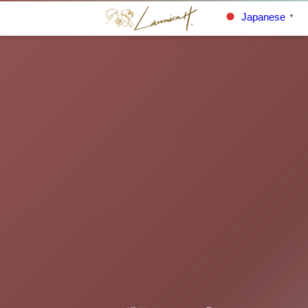
Japanese
▼