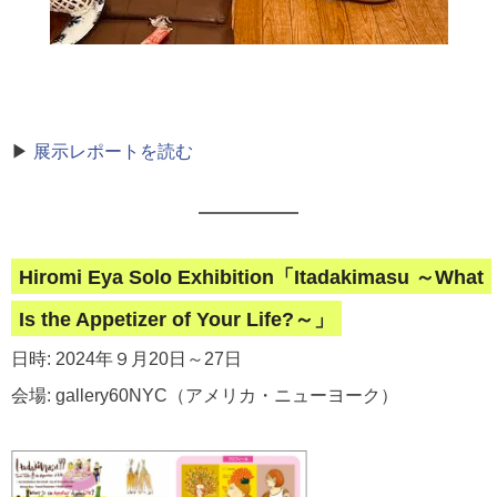
▶
展示レポートを読む
Hiromi Eya Solo Exhibition「Itadakimasu ～What
Is the Appetizer of Your Life?～」
日時: 2024年９月20日～27日
会場: gallery60NYC（アメリカ・ニューヨーク）