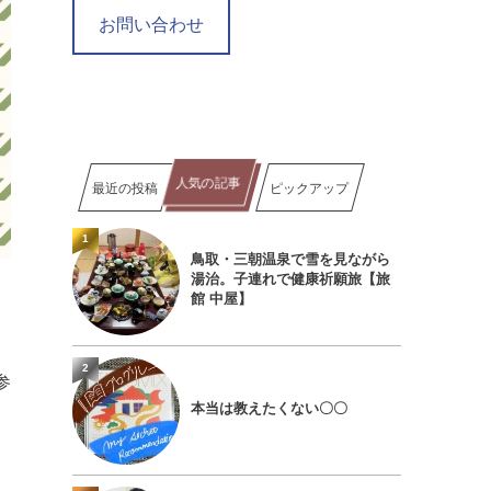
お問い合わせ
人気の記事
最近の投稿
ピックアップ
1
鳥取・三朝温泉で雪を見ながら
湯治。子連れで健康祈願旅【旅
館 中屋】
2
参
本当は教えたくない〇〇