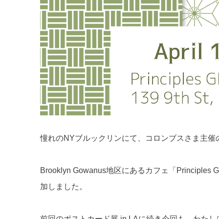
憧れのNYブルックリンにて、コロンブスさま主催の
Brooklyn Gowanus地区にあるカフェ「Princip
加しました。
前回のポストカード展 in LAに続き今回も、わ