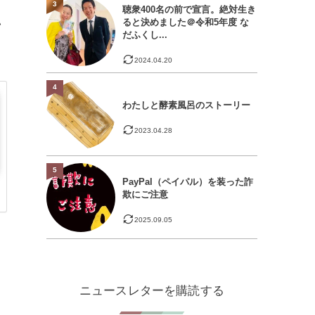
3
聴衆400名の前で宣言。絶対生き
ると決めました＠令和5年度 な
い
だふくし...
2024.04.20
4
わたしと酵素風呂のストーリー
2023.04.28
5
PayPal（ペイパル）を装った詐
欺にご注意
2025.09.05
ニュースレターを購読する