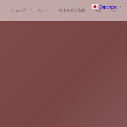
Japanese
▼
G
ショップ
SHOP
カート
CART
お仕事のご依頼
CONTACT