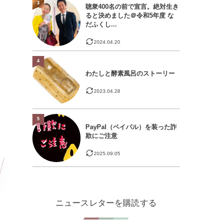
3
聴衆400名の前で宣言。絶対生き
ると決めました＠令和5年度 な
だふくし...
2024.04.20
4
わたしと酵素風呂のストーリー
2023.04.28
5
PayPal（ペイパル）を装った詐
欺にご注意
2025.09.05
ニュースレターを購読する
ス