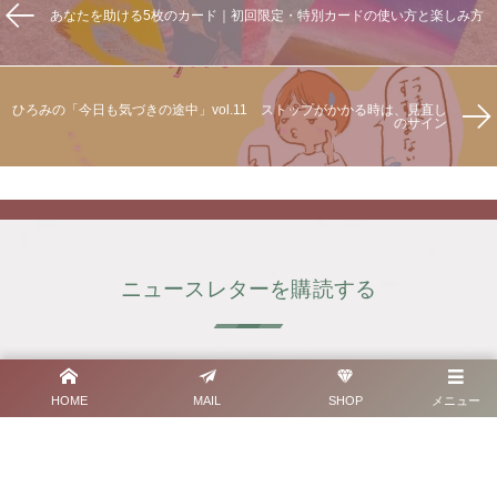
あなたを助ける5枚のカード｜初回限定・特別カードの使い方と楽しみ方
ひろみの「今日も気づきの途中」vol.11 ストップがかかる時は、見直し
のサイン
ニュースレターを購読する
Welcome
✉︎
HOME
MAIL
SHOP
メニュー
えやひろみ【Launica H.】からの
お知らせメールを受け取る。
ニュースレターは