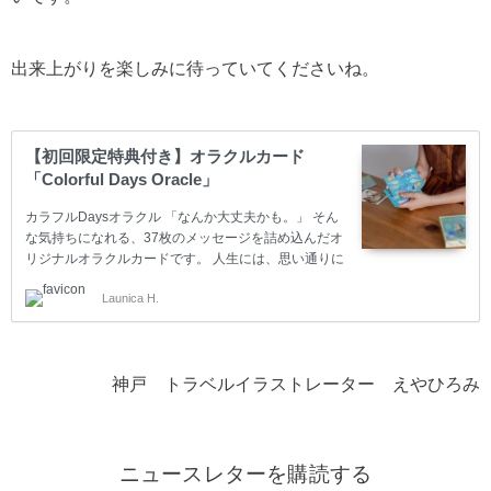
出来上がりを楽しみに待っていてくださいね。
【初回限定特典付き】オラクルカード
「Colorful Days Oracle」
カラフルDaysオラクル 「なんか大丈夫かも。」 そん
な気持ちになれる、37枚のメッセージを詰め込んだオ
リジナルオラクルカードです。 人生には、思い通りに
いかず立ち止まってしまう日があります。 わたし自
Launica H.
身、乳がんの経験や子育て、仕事、人間関係の中で、
不安や迷いを抱えながら過ごしてきました。 そんな時
に出会ったオラクルカードの優しいメッセージに、何
度も心を救われました。 このカードは、未来を当てる
神戸 トラベルイラストレーター えやひろみ
ためのものではありません。 カードを通して今の自分
の気持ちに気づき、本来の自分の声を思い出すための
カードです。 37枚す…
ニュースレターを購読する