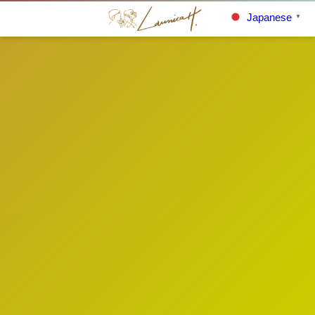
Japanese
▼