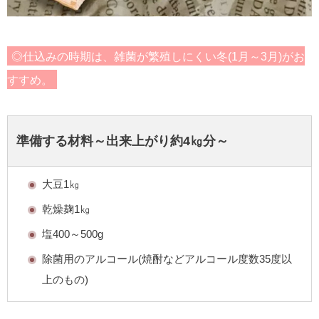
◎仕込みの時期は、雑菌が繁殖しにくい冬(1月～3月)がお
すすめ。
準備する材料～出来上がり約4㎏分～
大豆1㎏
乾燥麹1㎏
塩400～500g
除菌用のアルコール(焼酎などアルコール度数35度以
上のもの)