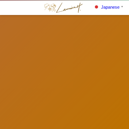
Japanese
▼