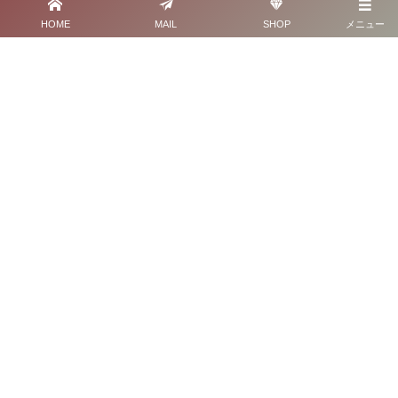
HOME
MAIL
SHOP
メニュー
ニュースレターを購読する
Welcome
✉︎
えやひろみ【Launica H.】からの
お知らせメールを受け取る。
ニュースレターは
月1～2回程度の配信予定です。