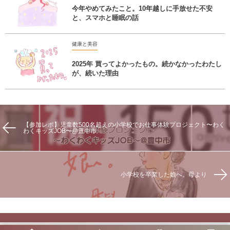
今年やめてみたこと。10年越しに手放せた不安
と、スマホと睡眠の話
健康と美容
2025年 買ってよかったもの。続かなかったわたし
が、続いた理由
【参加レポ】児童数500名超えの小学校でお仕事体験プロジェクト〜わく
わくキッズJOB〜@豊中市
小学校を卒業した娘へ。母より