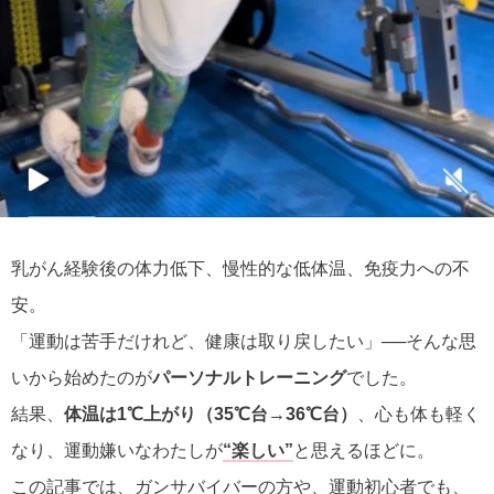
乳がん経験後の体力低下、慢性的な低体温、免疫力への不
安。
「運動は苦手だけれど、健康は取り戻したい」──そんな思
いから始めたのが
パーソナルトレーニング
でした。
結果、
体温は1℃上がり（35℃台→36℃台）
、心も体も軽く
なり、運動嫌いなわたしが
“楽しい”
と思えるほどに。
この記事では、ガンサバイバーの方や、運動初心者でも、