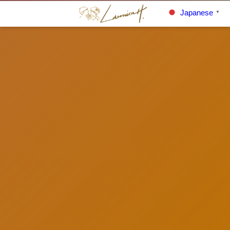
Japanese
▼