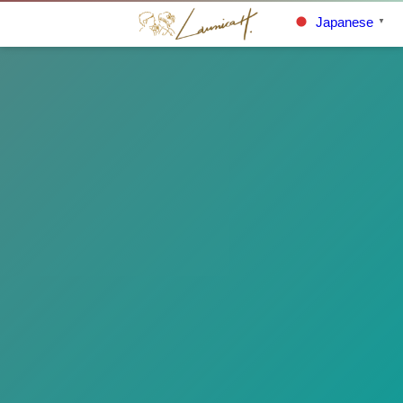
Japanese
▼