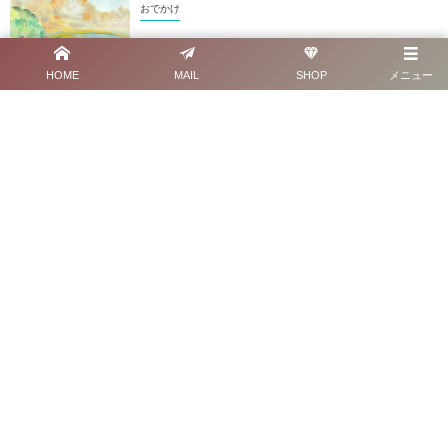
おでかけ
毎日が少し旅になる、お日さまに気づくひととき
HOME
MAIL
SHOP
メニュー
おでかけ
【石垣島旅行記①】旅は心のエッセンスを取り戻
してくれる〜青い海と民宿花城が教えてくれたこ
と〜
ネイチャーズギフトジャパン公認アンバサダーに就任いたしました
ワンデーパスを手に入れて【大人の文化祭】に参加しよう! 早割りは10月
10日まで!