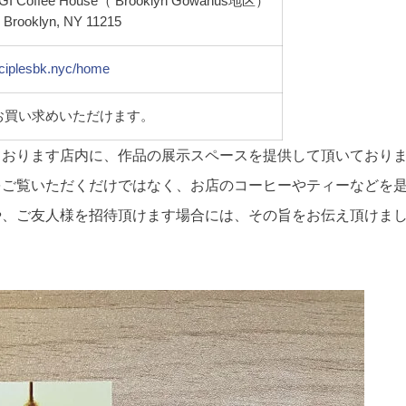
s GI Coffee House（ Brooklyn Gowanus地区）
, Brooklyn, NY 11215
inciplesbk.nyc/home
お買い求めいただけます。
ております店内に、作品の展示スペースを提供して頂いており
をご覧いただくだけではなく、お店のコーヒーやティーなどを
や、ご友人様を招待頂けます場合には、その旨をお伝え頂けま