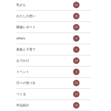
乳がん
14
わたしの想い
28
開催レポート
20
others
4
家族と子育て
2
おでかけ
19
イベント
3
日々の気づき
15
つくる
12
作品紹介
18