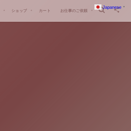
Japanese
▼
G
ショップ
SHOP
カート
CART
お仕事のご依頼
CONTACT