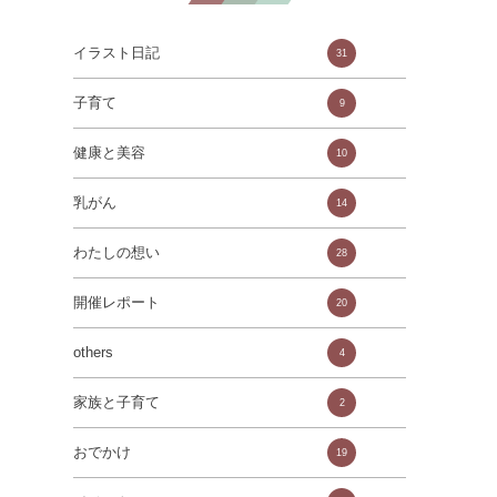
イラスト日記
31
子育て
9
健康と美容
10
乳がん
14
わたしの想い
28
開催レポート
20
others
4
家族と子育て
2
おでかけ
19