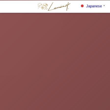
Japanese
▼