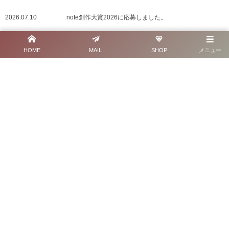
2026.07.10
note創作大賞2026に応募しました。
2026.06.25
オリジナルオラクルカードの紹介ページを公開しまし
HOME
MAIL
SHOP
メニュー
た。
2026.04.13
オリジナルオラクルカード予約販売受付中
2026.03.26
オリジナルデザインのドリップバッグコーヒー
2026.03.05
えやひろみ オラクルメッセージ展「なんか大丈夫か
も。」｜銀座にて開催
See more