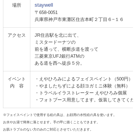
staywell
場所
〒658-0051
兵庫県神戸市東灘区住吉本町２丁目６−１６
アクセス
JR住吉駅を北に出て、
ミスタードーナツの
前を通って、横断歩道を渡って
三菱東京UFJ銀行ATMの
ある道を西へ徒歩５分。
イベント
・えやひろみによるフェイスペイント（500円）
内 容
・やましたちずによる顔ヨガミニ体験（無料）
・トラベルイラストレーター えやひろみ個展
・フォトブース用意してます。仮装してきてくだ
※フェイスペイントで使用する絵の具は、お顔用の水性絵の具を使います。
お水やお湯で簡単に落とせます。手の甲に描くこともできます。
お肌トラブルのない方のみのご対応とさせていただきます。