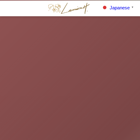
Japanese
▼