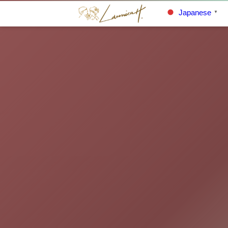
Japanese
▼