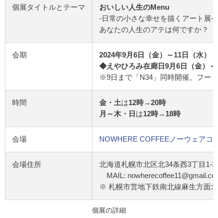
個展タイトルとテーマ
おいしい人生のMenu
-日常の小さな幸せを描くアート展-
あなたの人生のアテは何ですか？
会期
2024年9月6日（金）～11日（水）
◆えやひろみ在廊日9月6日（金）～
※9日まで「N34」同時開催。フー
時間
金・土
は
12時→20時
月～木・日
は
12時→18時
会場
NOWHERE COFFEEノーウェアコ
会場住所
北海道札幌市北区北34条西3丁目1-3
MAIL: nowherecoffee11@gmail.co
※ 札幌市営地下鉄南北線麻生方面北
個展の詳細