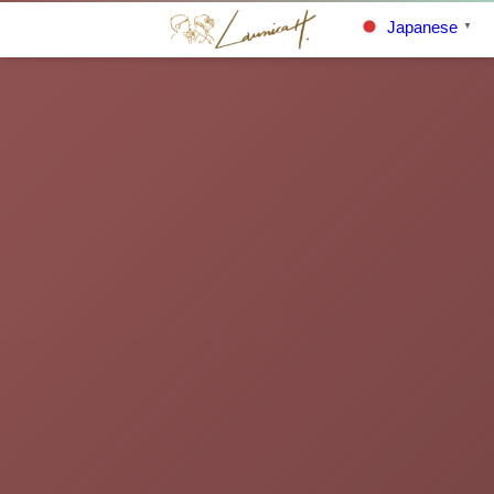
Japanese
▼