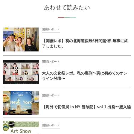
あわせて読みたい
開催レポート
【開催レポ】初の北海道個展6日間開催! 無事に終
了しました。
開催レポート
大人の文化祭レポ。私の裏側〜実は初めてのオン
ライン登壇〜
開催レポート
【海外で初個展 in NY 冒険記】vol.1 出発〜搬入編
開催レポート