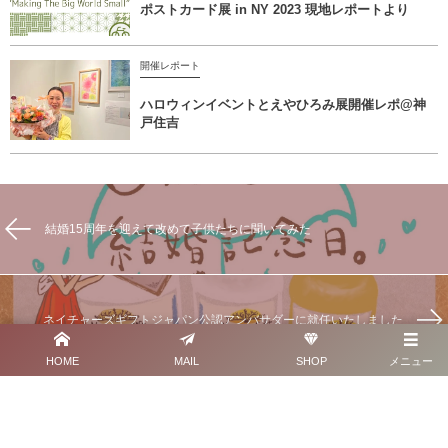
ポストカード展 in NY 2023 現地レポートより
開催レポート
ハロウィンイベントとえやひろみ展開催レポ@神
戸住吉
結婚15周年を迎えて改めて子供たちに聞いてみた
ネイチャーズギフトジャパン公認アンバサダーに就任いたしました
HOME
MAIL
SHOP
メニュー